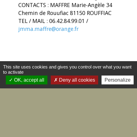
CONTACTS : MAFFRE Marie-Angèle 34
Chemin de Rouufiac 81150 ROUFFIAC
TEL / MAIL : 06.42.84.99.01 /
jmma.maffre@orange.fr
This site uses cookies and gives you control over what you want
to activate
OK, accept all
Deny all cookies
Personalize
Voir plus ->
ROUFFIAC TEMPS LIBRE RTL
(Randonnées)
PRESIDENT : BERTRAND Pierre
CONTACTS : BERTRAND Pierre 263